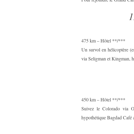
1
475 km – Hôtel **/***
Un survol en hélicoptère (e
via Seligman et Kingman, ha
450 km – Hôtel **/***
Suivez le Colorado via O
hypothétique Bagdad Café a