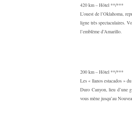
420 km – Hôtel **/***
L’ouest de l’Oklahoma, repri
ligne très spectaculaires. 
l’emblème d’Amarillo.
200 km – Hôtel **/***
Les « llanos estacados » du
Duro Canyon, lieu d’une gr
vous mène jusqu’au Nouveau