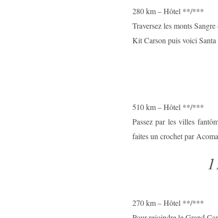
280 km – Hôtel **/***
Traversez les monts Sangre d
Kit Carson puis voici Santa 
510 km – Hôtel **/***
Passez par les villes fantô
faites un crochet par Acoma,
1
270 km – Hôtel **/***
Pour rejoindre le Grand Can