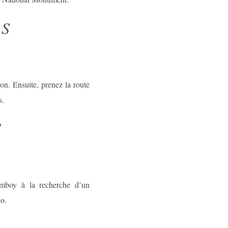
AS
on. Ensuite, prenez la route
s.
S
Amboy à la recherche d’un
o.