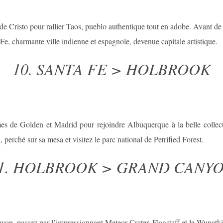
e Cristo pour rallier Taos, pueblo authentique tout en adobe. Avant de r
Fe, charmante ville indienne et espagnole, devenue capitale artistique.
10. SANTA FE > HOLBROOK
mes de Golden et Madrid pour rejoindre Albuquerque à la belle collect
 perché sur sa mesa et visitez le parc national de Petrified Forest.
1. HOLBROOK > GRAND CANY
yon, passez par l’impressionnant Meteor Crater, Flagstaff et le Wupat